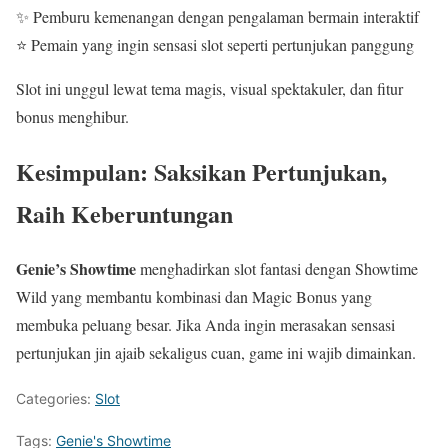
✨ Pemburu kemenangan dengan pengalaman bermain interaktif
⭐ Pemain yang ingin sensasi slot seperti pertunjukan panggung
Slot ini unggul lewat tema magis, visual spektakuler, dan fitur
bonus menghibur.
Kesimpulan: Saksikan Pertunjukan,
Raih Keberuntungan
Genie’s Showtime
menghadirkan slot fantasi dengan Showtime
Wild yang membantu kombinasi dan Magic Bonus yang
membuka peluang besar. Jika Anda ingin merasakan sensasi
pertunjukan jin ajaib sekaligus cuan, game ini wajib dimainkan.
Categories:
Slot
Tags:
Genie's Showtime