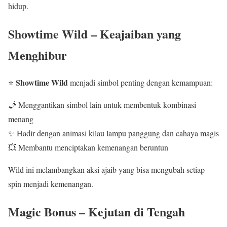
hidup.
Showtime Wild – Keajaiban yang
Menghibur
Showtime Wild
⭐
menjadi simbol penting dengan kemampuan:
🧞 Menggantikan simbol lain untuk membentuk kombinasi
menang
✨ Hadir dengan animasi kilau lampu panggung dan cahaya magis
💥 Membantu menciptakan kemenangan beruntun
Wild ini melambangkan aksi ajaib yang bisa mengubah setiap
spin menjadi kemenangan.
Magic Bonus – Kejutan di Tengah