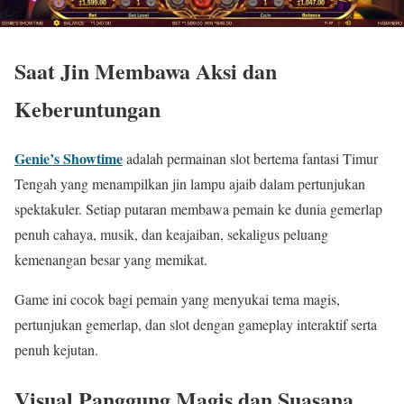
Saat Jin Membawa Aksi dan
Keberuntungan
Genie’s Showtime
adalah permainan slot bertema fantasi Timur
Tengah yang menampilkan jin lampu ajaib dalam pertunjukan
spektakuler. Setiap putaran membawa pemain ke dunia gemerlap
penuh cahaya, musik, dan keajaiban, sekaligus peluang
kemenangan besar yang memikat.
Game ini cocok bagi pemain yang menyukai tema magis,
pertunjukan gemerlap, dan slot dengan gameplay interaktif serta
penuh kejutan.
Visual Panggung Magis dan Suasana