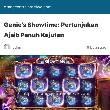
grandcentralhotelwg.com
Genie’s Showtime: Pertunjukan
Ajaib Penuh Kejutan
admin
6 bulan ago