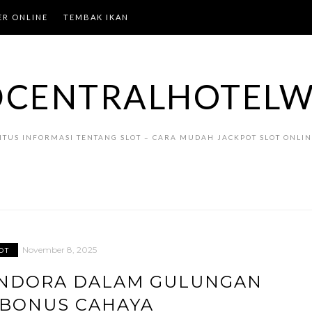
ER ONLINE
TEMBAK IKAN
CENTRALHOTEL
ITUS INFORMASI TENTANG SLOT – CARA MUDAH JACKPOT SLOT ONLI
November 8, 2025
OT
PANDORA DALAM GULUNGAN
BONUS CAHAYA