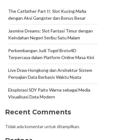
The Catfather Part II: Slot Kucing Mafia
dengan Aksi Gangster dan Bonus Besar
Jasmine Dreams: Slot Fantasi Timur dengan
Keindahan Negeri Seribu Satu Malam
Perkembangan Judi Togel Broto4D
Terpercaya dalam Platform Online Masa Kini
Live Draw Hongkong dan Arsitektur Sistem
Penyajian Data Berbasis Waktu Nyata
Eksplorasi SDY Paito Warna sebagai Media
Visualisasi Data Modern
Recent Comments
Tidak ada komentar untuk ditampilkan.