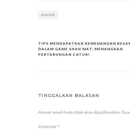
AVATAR
TIPS MENDAPATKAN KEMENANGAN BESA
Navigasi
DALAM GAME SHAH MAT: MENANGKAN
pos
PERTARUNGAN CATUR!
TINGGALKAN BALASAN
Alamat email Anda tidak akan dipublikasikan.
Ruas
Komentar
*