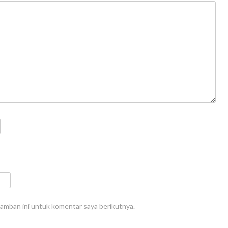
ramban ini untuk komentar saya berikutnya.