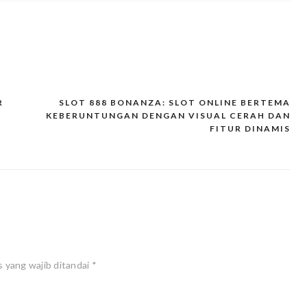
R
SLOT 888 BONANZA: SLOT ONLINE BERTEMA
KEBERUNTUNGAN DENGAN VISUAL CERAH DAN
FITUR DINAMIS
 yang wajib ditandai
*