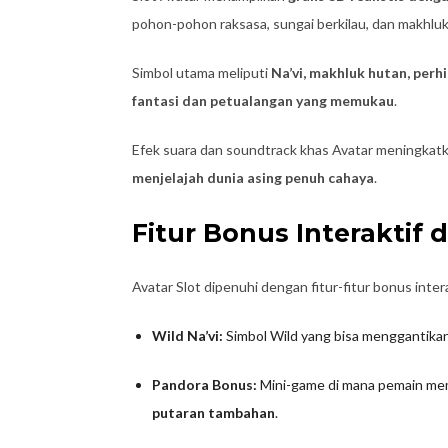
pohon-pohon raksasa, sungai berkilau, dan makhluk 
Simbol utama meliputi
Na’vi, makhluk hutan, perh
fantasi dan petualangan yang memukau
.
Efek suara dan soundtrack khas Avatar meningka
menjelajah dunia asing penuh cahaya
.
Fitur Bonus Interaktif 
Avatar Slot dipenuhi dengan fitur-fitur bonus intera
Wild Na’vi:
Simbol Wild yang bisa menggantikan
Pandora Bonus:
Mini-game di mana pemain mem
putaran tambahan
.