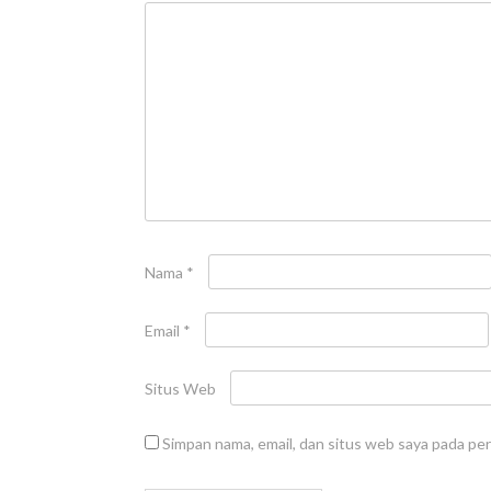
Nama
*
Email
*
Situs Web
Simpan nama, email, dan situs web saya pada pe