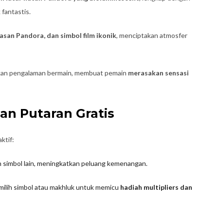
fantastis.
iasan Pandora, dan simbol film ikonik
, menciptakan atmosfer
tkan pengalaman bermain, membuat pemain
merasakan sensasi
dan Putaran Gratis
ktif:
 simbol lain, meningkatkan peluang kemenangan.
ilih simbol atau makhluk untuk memicu
hadiah multipliers dan