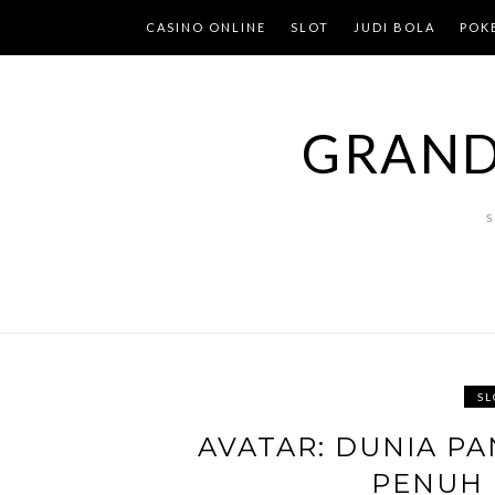
Skip
CASINO ONLINE
SLOT
JUDI BOLA
POK
to
content
GRAND
S
SL
AVATAR: DUNIA 
PENUH 