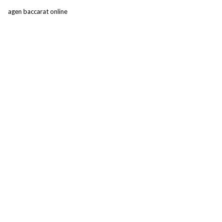
agen baccarat online