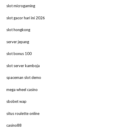
slot microgaming
slot gacor hari ini 2026
slot hongkong
server jepang
slot bonus 100
slot server kamboja
spaceman slot demo
mega wheel casino
sbobet wap
situs roulette online
casino88