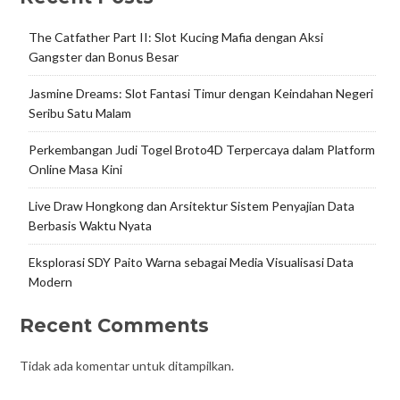
The Catfather Part II: Slot Kucing Mafia dengan Aksi
Gangster dan Bonus Besar
Jasmine Dreams: Slot Fantasi Timur dengan Keindahan Negeri
Seribu Satu Malam
Perkembangan Judi Togel Broto4D Terpercaya dalam Platform
Online Masa Kini
Live Draw Hongkong dan Arsitektur Sistem Penyajian Data
Berbasis Waktu Nyata
Eksplorasi SDY Paito Warna sebagai Media Visualisasi Data
Modern
Recent Comments
Tidak ada komentar untuk ditampilkan.